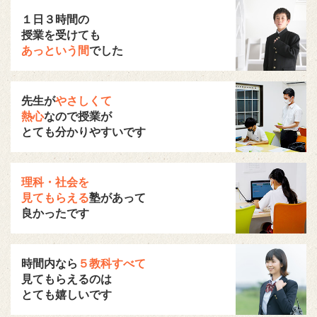
１日３時間の
授業を受けても
あっという間
でした
先生が
やさしくて
熱心
なので授業が
とても分かりやすいです
理科・社会を
見てもらえる
塾があって
良かったです
時間内なら
５教科すべて
見てもらえるのは
とても嬉しいです